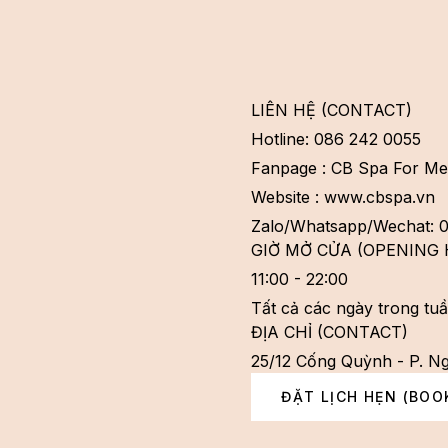
DỊCH VỤ
LIÊN HỆ
LIÊN HỆ (CONTACT)
Hotline: 086 242 0055
Fanpage : CB Spa For M
Website : www.cbspa.vn
Zalo/Whatsapp/Wechat: 
GIỜ MỞ CỬA (OPENING
11:00 - 22:00
Tất cả các ngày trong tu
ĐỊA CHỈ (CONTACT)
25/12 Cống Quỳnh - P. N
ĐẶT LỊCH HẸN (BOO