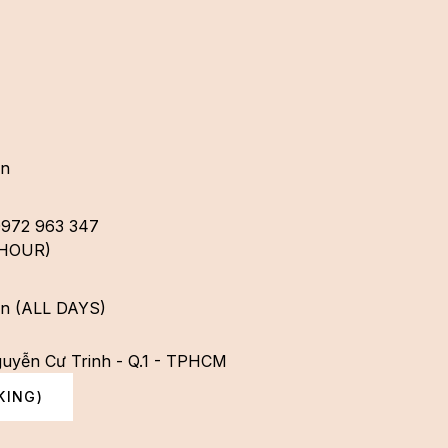
en
0972 963 347
 HOUR)
ần (ALL DAYS)
guyễn Cư Trinh - Q.1 - TPHCM
KING)